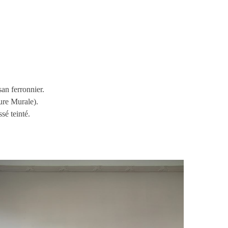
san ferronnier.
ture Murale).
sé teinté.